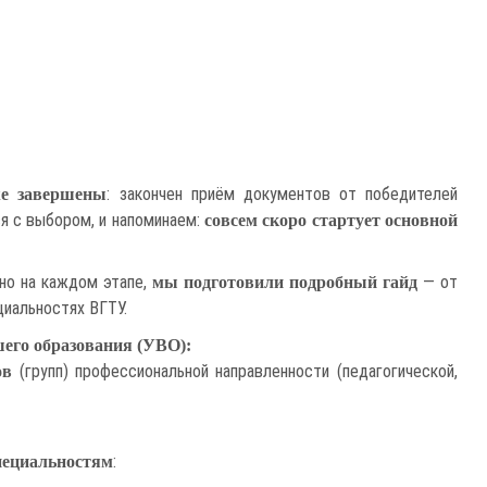
: закончен приём документов от победителей
е завершены
я с выбором, и напоминаем:
совсем скоро стартует основной
нно на каждом этапе,
— от
мы подготовили подробный гайд
циальностях ВГТУ.
его образования (УВО):
(групп) профессиональной направленности (педагогической,
ов
:
пециальностям