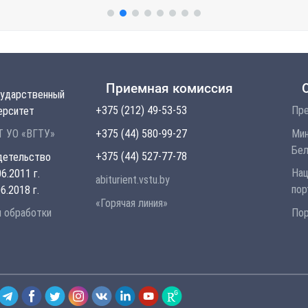
Приемная комиссия
сударственный
+375 (212) 49-53-53
Пре
ерситет
+375 (44) 580-99-27
Мин
 УО «ВГТУ»
Бел
+375 (44) 527-77-78
детельство
Нац
6.2011 г.
abiturient.vstu.by
пор
6.2018 г.
«Горячая линия»
Пор
и обработки