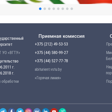
Приемная комиссия
сударственный
+375 (212) 49-53-53
Пре
ерситет
+375 (44) 580-99-27
Мин
 УО «ВГТУ»
Бел
+375 (44) 527-77-78
детельство
Нац
6.2011 г.
abiturient.vstu.by
пор
6.2018 г.
«Горячая линия»
Пор
и обработки