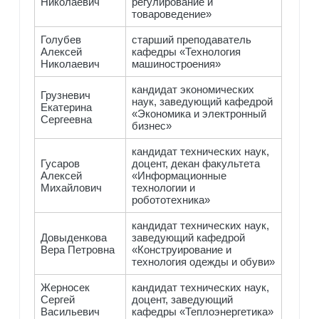
Николаевич
регулирование и
товароведение»
Голубев
старший преподаватель
Алексей
кафедры «Технология
Николаевич
машиностроения»
кандидат экономических
Грузневич
наук, заведующий кафедрой
Екатерина
«Экономика и электронный
Сергеевна
бизнес»
кандидат технических наук,
Гусаров
доцент, декан факультета
Алексей
«Информационные
Михайлович
технологии и
робототехника»
кандидат технических наук,
Довыденкова
заведующий кафедрой
Вера Петровна
«Конструирование и
технология одежды и обуви»
Жерносек
кандидат технических наук,
Сергей
доцент, заведующий
Васильевич
кафедры «Теплоэнергетика»