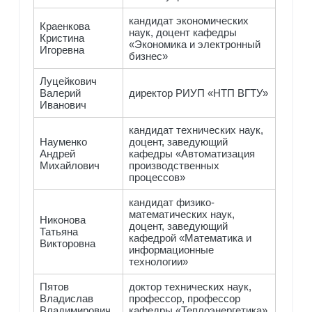
кандидат экономических
Краенкова
наук, доцент кафедры
Кристина
«Экономика и электронный
Игоревна
бизнес»
Луцейкович
Валерий
директор РИУП «НТП ВГТУ»
Иванович
кандидат технических наук,
Науменко
доцент, заведующий
Андрей
кафедры «Автоматизация
Михайлович
производственных
процессов»
кандидат физико-
математических наук,
Никонова
доцент, заведующий
Татьяна
кафедрой «Математика и
Викторовна
информационные
технологии»
Пятов
доктор технических наук,
Владислав
профессор, профессор
Владимирович
кафедры «Теплоэнергетика»