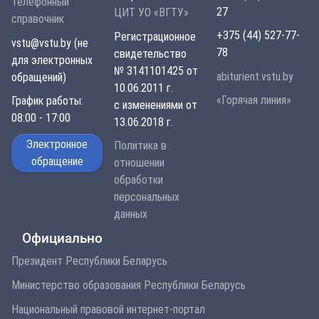
Телефонный
27
ЦИТ УО «ВГТУ»
справочник
+375 (44) 527-77-
Регистрационное
vstu@vstu.by (не
78
свидетельство
для электронных
№ 3141101425 от
abiturient.vstu.by
обращений)
10.06.2011 г.
«Горячая линия»
График работы:
с изменениями от
08:00 - 17:00
13.06.2018 г.
Электронное
Политика в
обращение
отношении
обработки
персональных
данных
Официально
Президент Республики Беларусь
Министерство образования Республики Беларусь
Национальный правовой интернет-портал