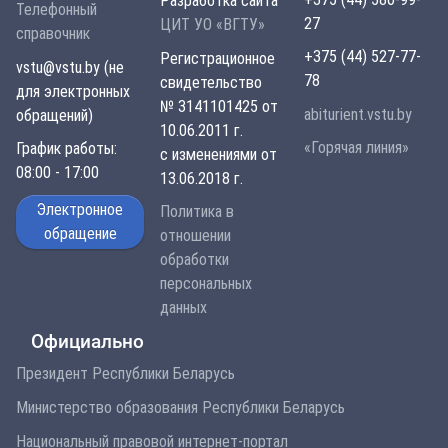
Разработка сайта
Телефонный
27
ЦИТ УО «ВГТУ»
справочник
+375 (44) 527-77-
Регистрационное
vstu@vstu.by (не
78
свидетельство
для электронных
№ 3141101425 от
abiturient.vstu.by
обращений)
10.06.2011 г.
«Горячая линия»
График работы:
с изменениями от
08:00 - 17:00
13.06.2018 г.
Электронное
Политика в
обращение
отношении
обработки
персональных
данных
Официально
Президент Республики Беларусь
Министерство образования Республики Беларусь
Национальный правовой интернет-портал