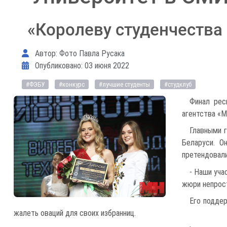
«Королеву студенчества 
Информация о материале
Автор:
Фото Павла Русака
Опубликовано: 03 июня 2022
#ФЭБУ
#конкурс
#лучшие студенты
#студклуб
Финал рес
агентства «М
Главными г
Беларуси. О
претендовали
- Наши уча
жюри непрост
Его подде
жалеть оваций для своих избранниц.