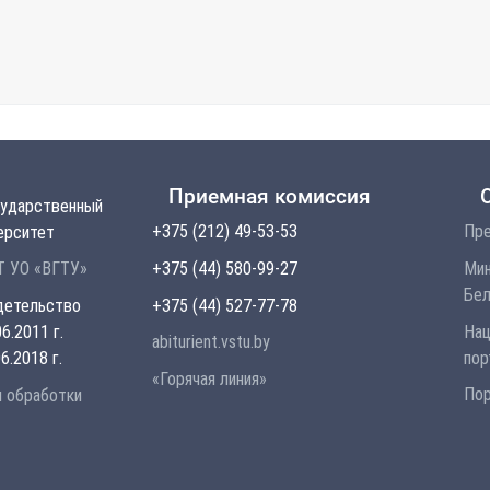
Приемная комиссия
сударственный
+375 (212) 49-53-53
Пре
ерситет
+375 (44) 580-99-27
Мин
 УО «ВГТУ»
Бел
+375 (44) 527-77-78
детельство
Нац
6.2011 г.
abiturient.vstu.by
пор
6.2018 г.
«Горячая линия»
Пор
и обработки