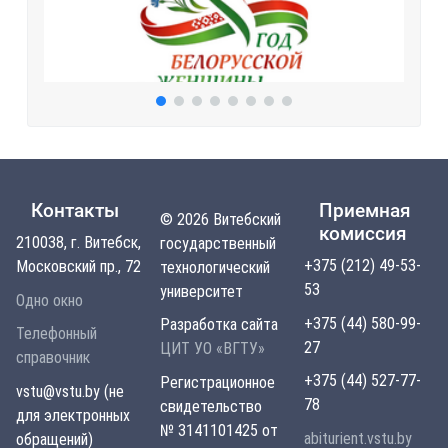
Контакты
Приемная
© 2026 Витебский
комиссия
210038, г. Витебск,
государственный
+375 (212) 49-53-
Московский пр., 72
технологический
53
университет
Одно окно
+375 (44) 580-99-
Разработка сайта
Телефонный
27
ЦИТ УО «ВГТУ»
справочник
+375 (44) 527-77-
Регистрационное
vstu@vstu.by (не
78
свидетельство
для электронных
№ 3141101425 от
abiturient.vstu.by
обращений)