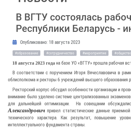
В ВГТУ состоялась рабо
Республики Беларусь - и
Информация о материале
Опубликовано: 18 августа 2023
#образование
#сотрудничество
#мероприятие
#обществ
на базе УО «ВГТУ» прошла рабочая вс
18 августа 2023 года
В соответствии с поручением Игоря Вячеславовича в рамк
облисполкома и ректоры 6 учреждений высшего образования ре
Ректорский корпус обсудил особенности организации и пров
внимание было уделено системе централизованных экзаменов
для дальнейшей оптимизации. На совещании обсуждалис
Александрович
привел статистические данные приемной 
технического характера. Как результат, повышение уров
интеллектуального фундамента страны.