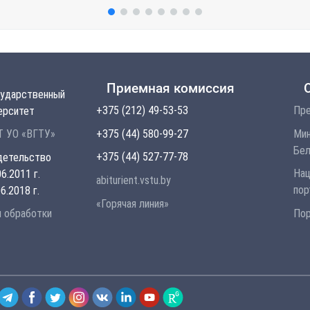
Приемная комиссия
сударственный
+375 (212) 49-53-53
Пре
ерситет
+375 (44) 580-99-27
Мин
 УО «ВГТУ»
Бел
+375 (44) 527-77-78
детельство
Нац
6.2011 г.
abiturient.vstu.by
пор
6.2018 г.
«Горячая линия»
Пор
и обработки