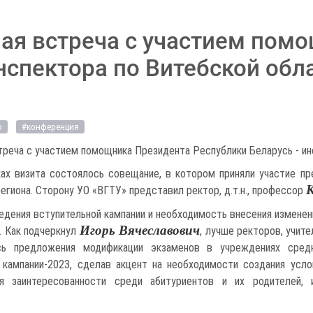
чая встреча с участием пом
нспектора по Витебской обл
о
#конференция
треча с участием помощника Президента Республики Беларусь - и
ах визита состоялось совещание, в котором приняли участие пр
К
гиона. Сторону УО «ВГТУ» представил ректор, д.т.н., профессор
едения вступительной кампании и необходимость внесения измене
Игорь Вячеславович
. Как подчеркнул
, лучше ректоров, учит
ь предложения модификации экзаменов в учреждениях сред
кампании-2023, сделав акцент на необходимости создания усло
ня заинтересованности среди абитуриентов и их родителей,