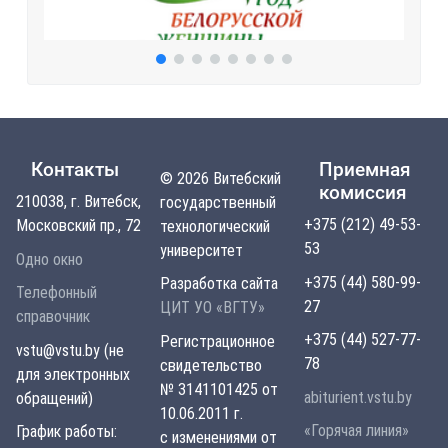
Контакты
Приемная
© 2026 Витебский
комиссия
210038, г. Витебск,
государственный
+375 (212) 49-53-
Московский пр., 72
технологический
53
университет
Одно окно
+375 (44) 580-99-
Разработка сайта
Телефонный
27
ЦИТ УО «ВГТУ»
справочник
+375 (44) 527-77-
Регистрационное
vstu@vstu.by (не
78
свидетельство
для электронных
№ 3141101425 от
abiturient.vstu.by
обращений)
10.06.2011 г.
«Горячая линия»
График работы:
с изменениями от