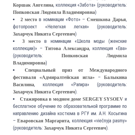
, коллекция «Забота» (руководитель:
Коршак Ангелина
)
Попковская Людмила Владимировна
в номинации «Фото» –
,
2 место
Смешкова Дарья
фотопроект «Нелегкая легкая» (руководитель:
)
Захарчук Никита Сергеевич
в номинации «Школа моды (женские
3 место
коллекции)» –
, коллекция «Ева»
Титова Александра
(руководитель:
Попковская Людмила
)
Владимировна
Специальный приз от Международного
–
фестиваля «Адмиралтейская игла»
Балыкина
, коллекция «Рапира» (руководитель:
Василина
).
Захарчук Никита Сергеевич
и
Стажировка в модном доме SERGEY SYSOEV
бесплатное обучение по образовательной программе по
направлению дизайна костюма в РГУ им. А.Н. Косыгина
–
, коллекция «viečnyja pasmy»
Еваровская Маргарита
(руководитель:
).
Захарчук Никита Сергеевич