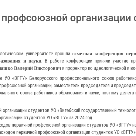
 профсоюзной организации 
логическом университете прошла
отчетная конференция перв
. В работе конференции приняли участие п
разования и науки
и проректор по идеологической и в
нашко Валерий Викторович
ов УО «ВГТУ» Белорусского профессионального союза работнико
профсоюзной организации, заместитель председателя и председа
нального союза работников образования и науки, поэтому делегат
 организации студентов УО «Витебский государственный технологи
рганизации студентов УО «ВГТУ» за 2024 год.
одов первичной профсоюзной организации студентов УО «ВГТУ» на
асходов первичной профсоюзной организации студентов УО «ВГТУ» 