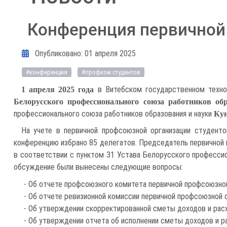
Конференция первичной
Информация о материале
Опубликовано: 01 апреля 2025
#конференция
#профком студентов
в Витебском государственном техно
1 апреля 2025 года
Белорусского профессионального союза работников об
профессионального союза работников образования и науки
Ку
На учете в первичной профсоюзной организации студент
конференцию избрано 85 делегатов. Председатель первичной 
в соответствии с пунктом 31 Устава Белорусского профессио
обсуждение были вынесены следующие вопросы:
- Об отчете профсоюзного комитета первичной профсоюзной
- Об отчете ревизионной комиссии первичной профсоюзной о
- Об утверждении скорректированной сметы доходов и расх
- Об утверждении отчета об исполнении сметы доходов и р